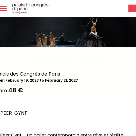
Skip to main content
PEER GYNT - BALLET
lais des Congrès de Paris
om February 19, 2027 to February 21, 2027
48 €
rom
PEER
GYNT
Peer Gynt
– un ballet contemporain entre rêve et réalité