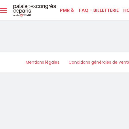
Aller au contenu principal
PMR ♿️
FAQ - BILLETTERIE
HO
Menu
principal
Menu
Mentions légales
Conditions générales de vent
footer