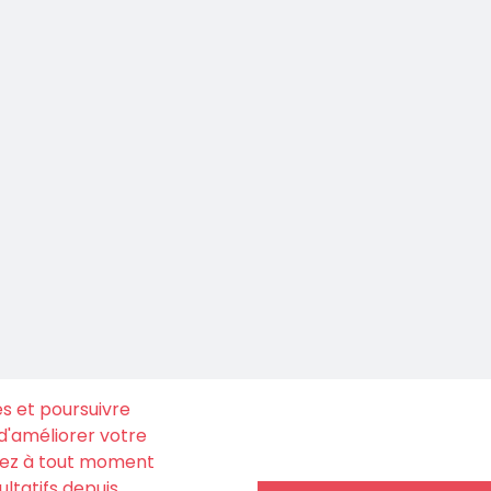
es et poursuivre
n d'améliorer votre
uvez à tout moment
ltatifs depuis