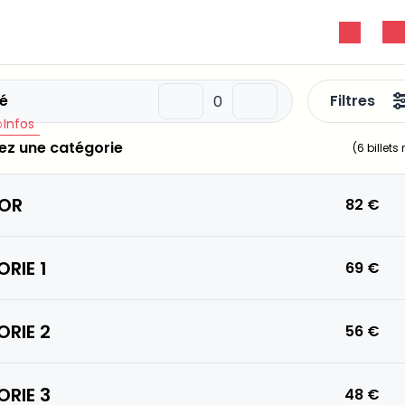
é
Filtres
Infos
ez une catégorie
(
6
billets
 OR
82 €
RIE 1
69 €
RIE 2
56 €
RIE 3
48 €